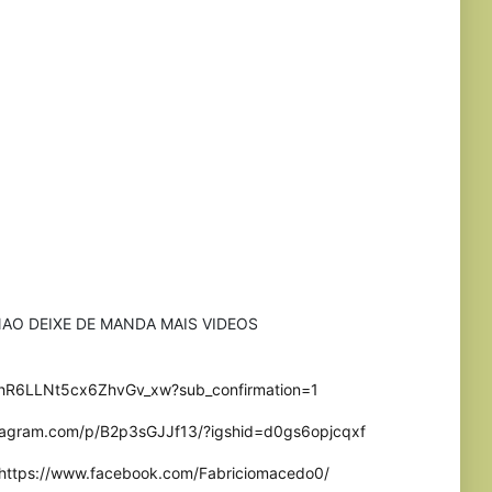
AO DEIXE DE MANDA MAIS VIDEOS
UhR6LLNt5cx6ZhvGv_xw?sub_confirmation=1
stagram.com/p/B2p3sGJJf13/?igshid=d0gs6opjcqxf
https://www.facebook.com/Fabriciomacedo0/