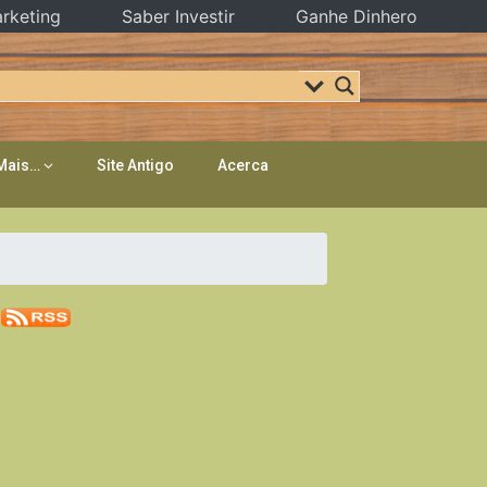
rketing
Saber Investir
Ganhe Dinhero
Mais…
Site Antigo
Acerca