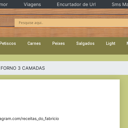
mor
Viagens
Encurtador de Url
Sms Ma
Petiscos
Carnes
Peixes
Salgados
Light
 FORNO 3 CAMADAS
agram.com/receitas_do_fabricio