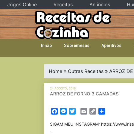
Jogos Online
Receitas
Anúncios
Hu
Skip
to
content
Início
Sobremesas
Aperitivos
Home
Outras Receitas
ARROZ DE
24 AGOSTO, 2019
ARROZ DE FORNO 3 CAMADAS
Facebook
Messenger
Twitter
Email
Copy
Partilhar
Link
SIGAM MEU INSTAGRAM:
https://www.inst
.