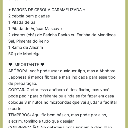
+ FAROFA DE CEBOLA CARAMELIZADA +
2 cebola bem picadas
1 Pitada de Sal
1 Pitada de Açúcar Mascavo
2 xícaras (chá) de Farinha Panko ou Farinha de Mandioca
Sal, Pimenta do Reino
1 Ramo de Alecrim
50g de Manteiga
♥ IMPORTANTE ♥
ABÓBORA: Você pode usar qualquer tipo, mas a Abóbora
Japonesa é menos fibrosa e mais indicada para esse tipo
de preparação.
CORTAR: Cortar essa abóbora é desafiador, mas você
pode pedir para o feirante ou ainda se for fazer em casa
coloque 3 minutos no microondas que vai ajudar a facilitar
o corte!
TEMPEROS: Aqui fiz bem básico, mas pode por alho,
alecrim, tomilho e tudo que desejar.
CONSERVAÇÃO: Na geladeira consumir em 5 dias. Não