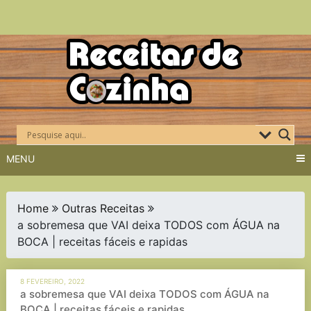
Skip
to
content
MENU
Home
Outras Receitas
a sobremesa que VAI deixa TODOS com ÁGUA na
BOCA | receitas fáceis e rapidas
8 FEVEREIRO, 2022
a sobremesa que VAI deixa TODOS com ÁGUA na
BOCA | receitas fáceis e rapidas