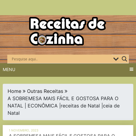
Skip
to
content
MENU
Home
Outras Receitas
A SOBREMESA MAIS FÁCIL E GOSTOSA PARA O
NATAL | ECONÔMICA |receitas de Natal |ceia de
Natal
1 NOVEMBRO, 2023
A SOBREMESA MAIS FÁCIL E GOSTOSA PARA O