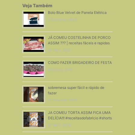
Veja Também
Bolo Blue Velvet de Panela Elétrica
2 Setembro, 2020
JÁ COMEU COSTELINHA DE PORCO
ASSIM ??? | receitas fáceis e rapidas
28 Maio, 2021
COMO FAZER BRIGADEIRO DE FESTA
9 Agosto, 2018
sobremesa super fácil e rápido de
fazer
10 Fevereiro, 2023
JA COMEU TORTA ASSIM FICA UMA
DELÍCIA!!! #receitasdofabricio #shorts
25 Abril, 2026