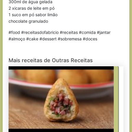
300ml de água gelada
2 xicaras de leite em pó
1 suco em pó sabor limão
chocolate granulado
#food #receitasdofabricio #receitas #comida #jantar
#almoço #cake #dessert #sobremesa #doces
Mais receitas de Outras Receitas