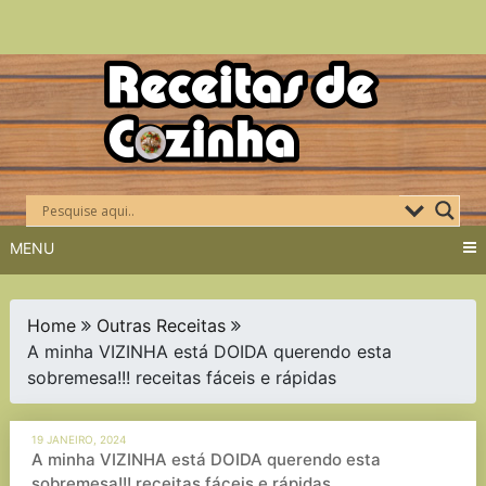
Skip
to
content
MENU
Home
Outras Receitas
A minha VIZINHA está DOIDA querendo esta
sobremesa!!! receitas fáceis e rápidas
19 JANEIRO, 2024
A minha VIZINHA está DOIDA querendo esta
sobremesa!!! receitas fáceis e rápidas