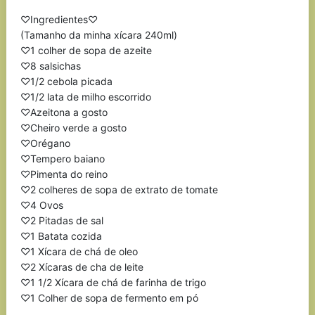
♡Ingredientes♡
(Tamanho da minha xícara 240ml)
♡1 colher de sopa de azeite
♡8 salsichas
♡1/2 cebola picada
♡1/2 lata de milho escorrido
♡Azeitona a gosto
♡Cheiro verde a gosto
♡Orégano
♡Tempero baiano
♡Pimenta do reino
♡2 colheres de sopa de extrato de tomate
♡4 Ovos
♡2 Pitadas de sal
♡1 Batata cozida
♡1 Xícara de chá de oleo
♡2 Xícaras de cha de leite
♡1 1/2 Xícara de chá de farinha de trigo
♡1 Colher de sopa de fermento em pó