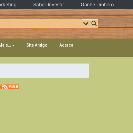
rketing
Saber Investir
Ganhe Dinhero
Mais…
Site Antigo
Acerca