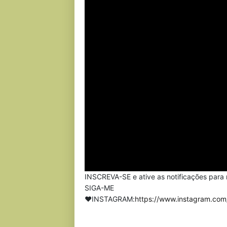
INSCREVA-SE e ative as notificações par
SIGA-ME
❤INSTAGRAM:
https://www.instagram.co