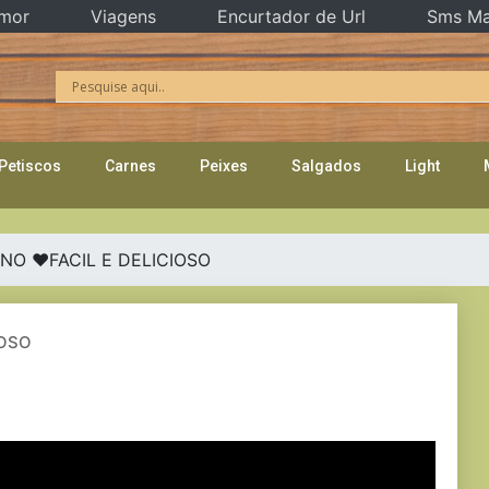
mor
Viagens
Encurtador de Url
Sms Ma
Petiscos
Carnes
Peixes
Salgados
Light
NO ❤FACIL E DELICIOSO
IOSO