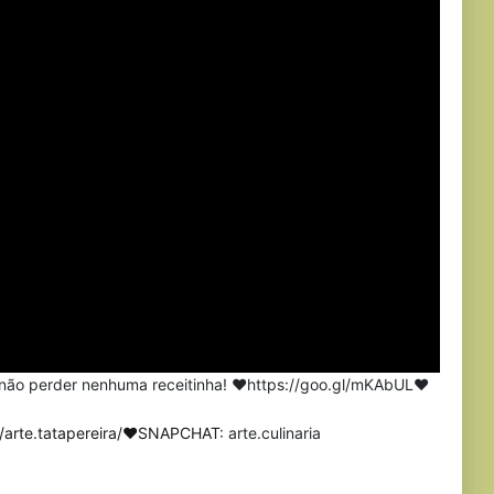
a não perder nenhuma receitinha! ❤https://goo.gl/mKAbUL❤
m/arte.tatapereira/❤SNAPCHAT
: arte.culinaria