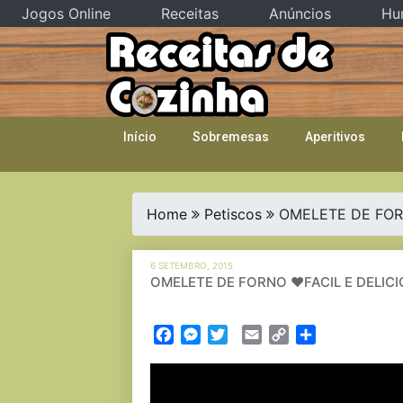
Jogos Online
Receitas
Anúncios
Hu
Skip
to
content
Início
Sobremesas
Aperitivos
Home
Petiscos
OMELETE DE FOR
6 SETEMBRO, 2015
OMELETE DE FORNO ❤FACIL E DELIC
Facebook
Messenger
Twitter
Email
Copy
Partilhar
Link