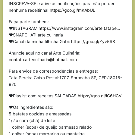
INSCREVA-SE e ative as notificações para não perder
nenhuma receitinha!
https://goo.gl/mKAbUL
Faça parte também:
❤INSTAGRAM:
https://www.instagram.com/arte.tatape
…
❤SNAPCHAT: arte.culinaria
❤Canal da minha filhinha Gabi:
https://goo.gl/Yyv5RS
Anuncie aqui no canal Arte Culinária:
contato.arteculinaria@hotmail.com
Para envios de correspondências e entregas:
Tata Pereira Caixa Postal:1707, Sorocaba SP, CEP:18015-
970
❤Playlist com receitas SALGADAS
https://goo.gl/iC6HCV
❤Os ingredientes são:
5 batatas cozidas e amassadas
1/2 xícara (chá) de leite
1 colher (sopa) de queijo parmesão ralado
1 colher (sopa) margarina ou manteiga