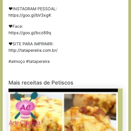
❤INSTAGRAM PESSOAL:
https://goo.gl/bV3xgK
❤Face:
https://goo.gl/bcz89q
❤SITE PARA IMPRIMIR:
http://tatapereira.com.br/
#almoço #tatapereira
Mais receitas de Petiscos