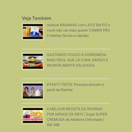
Veja Também
misture BANANAS com LEITE EM PÓ e
você não vai mais querer COMER PÃO
!! refeitas fáceis e rápidas
21 Setembro, 2023
GASTANDO POUCO A SOBREMESA
MAIS FÁCIL QUE JÁ COMI, RÁPIDO E
INCRIVELMENTE DELICIOSA
10 Agosto, 2019
#TASTYTESTA: Pessoas provam o
pavê da Rachel
29 Agosto, 2019
A MELHOR RECEITA DE INVERNO
POR MENOS DE R$15 | Sopa SUPER
CREMOSA de Abóbora Defumada |
RM 588
16 Julho, 2020