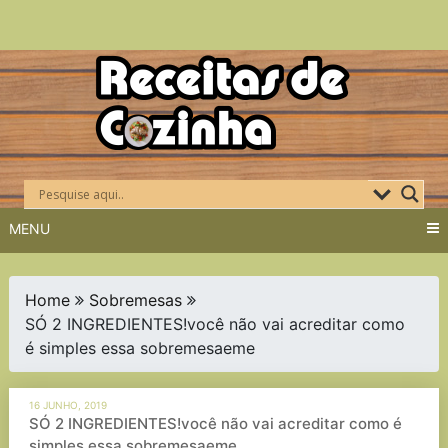
Skip
to
content
MENU
Home
Sobremesas
SÓ 2 INGREDIENTES!você não vai acreditar como
é simples essa sobremesaeme
16 JUNHO, 2019
SÓ 2 INGREDIENTES!você não vai acreditar como é
simples essa sobremesaeme