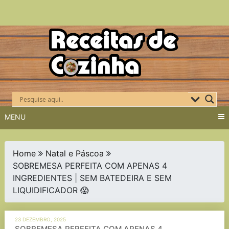
Skip
to
content
MENU
Home
Natal e Páscoa
SOBREMESA PERFEITA COM APENAS 4
INGREDIENTES | SEM BATEDEIRA E SEM
LIQUIDIFICADOR 😱
23 DEZEMBRO, 2025
SOBREMESA PERFEITA COM APENAS 4