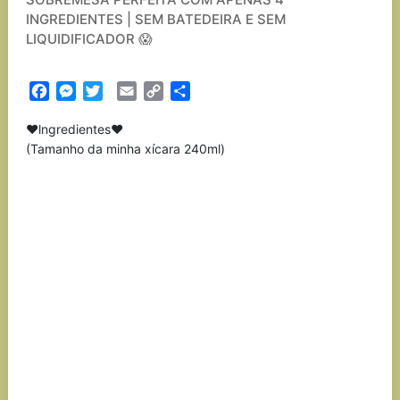
INGREDIENTES | SEM BATEDEIRA E SEM
LIQUIDIFICADOR 😱
Facebook
Messenger
Twitter
Email
Copy
Partilhar
Link
❤️lngredientes❤️
(Tamanho da minha xícara 240ml)