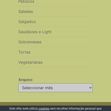
Petiscos
Saladas
Salgados
Saudáveis e Light
Sobremesas
Tortas
Vegetarianas
Arquivo
Arquivo
© 2026 Receitas de Cozinha
Este sítio web utiliza
cookies
sem recolher informação pessoal que