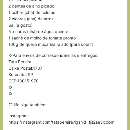
2 dentes de alho picado
1 colher (chá) de colorau
2 xícaras (chá) de arroz
Sal (a gosto)
5 xícaras (chá) de água quente
1 sachê de molho de tomate pronto
100g de queijo muçarela ralado (para cobrir)
♡Para envios de correspondências e entregas:
Tata Pereira
Caixa Postal:1707
Sorocaba SP
CEP:18015-970
🌻
🌻
♡ Me siga também:
Instagram:
https://instagram.com/tatapereira?igshid=fjs2ae3lcxbm