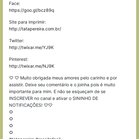
Face:
https://goo.gl/bcz89q
Site para imprimir:
http://tatapereira.com.br/
Twitter:
http://twixar.me/YJ9K
Pinterest:
http://twixar.me/NJ9K
♡ ♡ Muito obrigada meus amores pelo carinho e por
assistir. Deixe seu comentário e o joinha pois é muito
importante para mim. E não se esqueçam de se
INSCREVER no canal e ativar o SININHO DE
NOTIFICAÇÕES! ♡♡
🌻
🌻
🌻
🌻