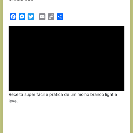
Facebook
Messenger
Twitter
Email
Copy
Partilhar
Link
Receita super fácil e prática de um molho branco light e
leve.