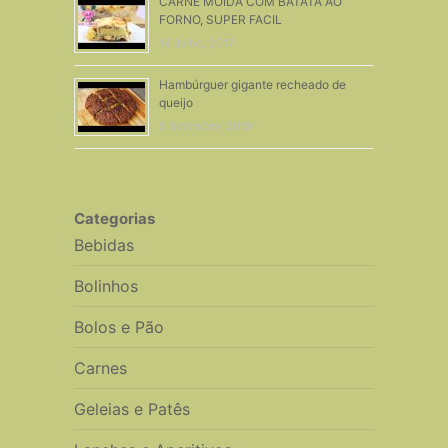
CARNE MOÍDA COM BATATA AO
FORNO, SUPER FACIL
18 Julho, 2017
Hambúrguer gigante recheado de
queijo
5 Setembro, 2019
Categorias
Bebidas
Bolinhos
Bolos e Pão
Carnes
Geleias e Patês