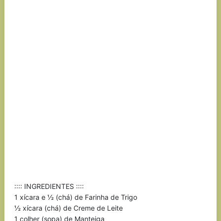
:::: INGREDIENTES ::::
1 xícara e ½ (chá) de Farinha de Trigo
½ xícara (chá) de Creme de Leite
1 colher (sopa) de Manteiga