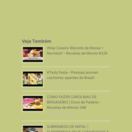
Veja Também
Wrap Caseiro (Receita da Massa +
Recheio!) – Receitas de Minuto #229
2 Novembro, 2015
#TastyTesta – Pessoas provam
cachorros-quentes do Brasil!
26 Novembro, 2019
COMO FAZER CAROLINAS DE
BRIGADEIRO | Doce de Padaria –
Receitas de Minuto 396
3 Setembro, 2018
SOBREMESA DE NATAL |
SURPREENDA SEUS CONVIDADOS E