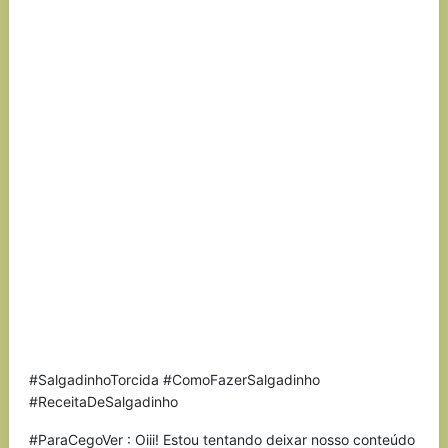
#SalgadinhoTorcida #ComoFazerSalgadinho
#ReceitaDeSalgadinho
#ParaCegoVer : Oiii! Estou tentando deixar nosso conteúdo