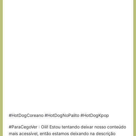
#HotDogCoreano #HotDogNoPalito #HotDogKpop
#ParaCegoVer : Oiii! Estou tentando deixar nosso conteúdo
mais acessível, então estamos deixando na descrição