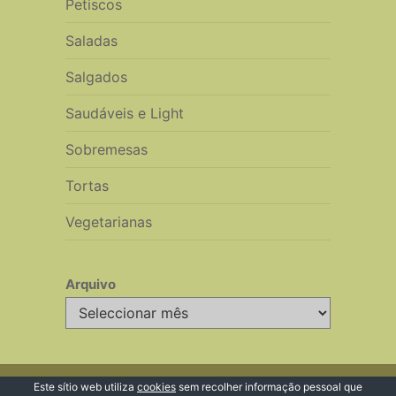
Petiscos
Saladas
Salgados
Saudáveis e Light
Sobremesas
Tortas
Vegetarianas
Arquivo
Arquivo
© 2026 Receitas de Cozinha
Este sítio web utiliza
cookies
sem recolher informação pessoal que