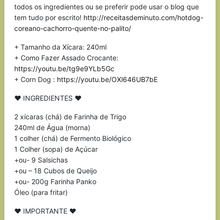
todos os ingredientes ou se preferir pode usar o blog que
tem tudo por escrito!
http://receitasdeminuto.com/hotdog-
coreano-cachorro-quente-no-palito/
+ Tamanho da Xícara: 240ml
+ Como Fazer Assado Crocante:
https://youtu.be/tg9e9YLb5Gc
+ Corn Dog :
https://youtu.be/OXl646UB7bE
♥ INGREDIENTES ♥
2 xícaras (chá) de Farinha de Trigo
240ml de Água (morna)
1 colher (chá) de Fermento Biológico
1 Colher (sopa) de Açúcar
+ou- 9 Salsichas
+ou – 18 Cubos de Queijo
+ou- 200g Farinha Panko
Óleo (para fritar)
♥ IMPORTANTE ♥