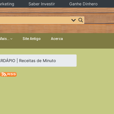
rketing
Saber Investir
Ganhe Dinhero
Mais…
Site Antigo
Acerca
ÁPIO | Receitas de Minuto