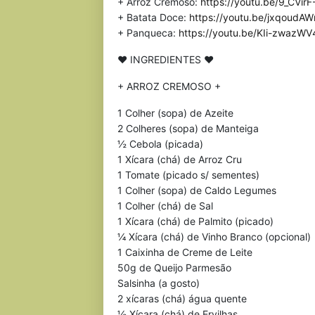
+ Arroz Cremoso:
https://youtu.be/9_CVir
+ Batata Doce:
https://youtu.be/jxqoudA
+ Panqueca:
https://youtu.be/KIi-zwazWV
♥ INGREDIENTES ♥
+ ARROZ CREMOSO +
1 Colher (sopa) de Azeite
2 Colheres (sopa) de Manteiga
½ Cebola (picada)
1 Xícara (chá) de Arroz Cru
1 Tomate (picado s/ sementes)
1 Colher (sopa) de Caldo Legumes
1 Colher (chá) de Sal
1 Xícara (chá) de Palmito (picado)
¼ Xícara (chá) de Vinho Branco (opcional)
1 Caixinha de Creme de Leite
50g de Queijo Parmesão
Salsinha (a gosto)
2 xícaras (chá) água quente
½ Xícara (chá) de Ervilhas