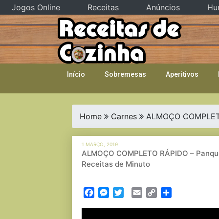
Jogos Online
Receitas
Anúncios
Hu
Skip
to
content
Início
Sobremesas
Aperitivos
Home
Carnes
ALMOÇO COMPLETO 
1 MARÇO, 2019
ALMOÇO COMPLETO RÁPIDO – Panquec
Receitas de Minuto
Facebook
Messenger
Twitter
Email
Copy
Partilhar
Link