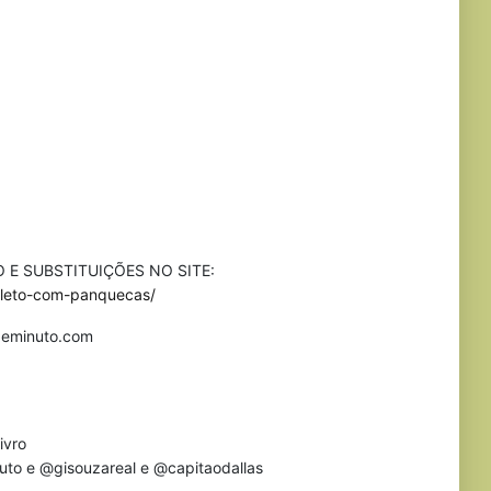
 E SUBSTITUIÇÕES NO SITE:
pleto-com-panquecas/
asdeminuto.com
ivro
nuto e @gisouzareal e @capitaodallas