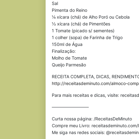
Sal
Pimenta do Reino
¼ xícara (chá) de Alho Poró ou Cebola
½ xícara (chá) de Pimentões
1 Tomate (picado s/ sementes)
1 colher (sopa) de Farinha de Trigo
150ml de Água
Finalização:
Molho de Tomate
Queijo Parmesão
RECEITA COMPLETA, DICAS, RENDIMENTO
http://receitasdeminuto.com/almoco-com
Para mais receitas e dicas, visite: receit
————————–
Curta nossa página: /ReceitasDeMinuto
Compre meu Livro: receitasdeminuto.com/l
Me siga nas redes sociais: @receitasdemi