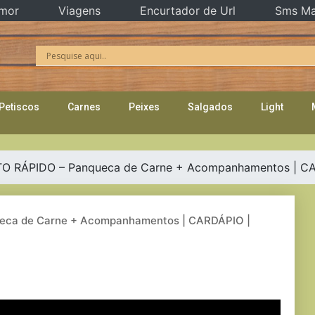
mor
Viagens
Encurtador de Url
Sms Ma
Petiscos
Carnes
Peixes
Salgados
Light
RÁPIDO – Panqueca de Carne + Acompanhamentos | CARD
a de Carne + Acompanhamentos | CARDÁPIO |