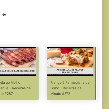
usic
ela ao Molho
Frango à Parmegiana de
ecue – Receitas de
Forno – Receitas de
uto #287
Minuto #272