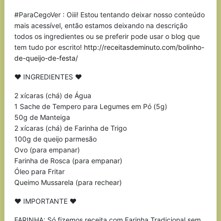
#ParaCegoVer : Oiii! Estou tentando deixar nosso conteúdo
mais acessível, então estamos deixando na descrição
todos os ingredientes ou se preferir pode usar o blog que
tem tudo por escrito!
http://receitasdeminuto.com/bolinho-
de-queijo-de-festa/
♥ INGREDIENTES ♥
2 xícaras (chá) de Água
1 Sache de Tempero para Legumes em Pó (5g)
50g de Manteiga
2 xícaras (chá) de Farinha de Trigo
100g de queijo parmesão
Ovo (para empanar)
Farinha de Rosca (para empanar)
Óleo para Fritar
Queimo Mussarela (para rechear)
♥ IMPORTANTE ♥
FARINHA: Só fizemos receita com Farinha Tradicional sem