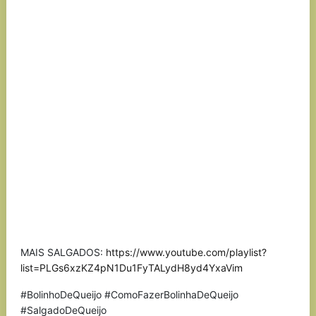
MAIS SALGADOS:
https://www.youtube.com/playlist?
list=PLGs6xzKZ4pN1Du1FyTALydH8yd4YxaVim
#BolinhoDeQueijo #ComoFazerBolinhaDeQueijo
#SalgadoDeQueijo