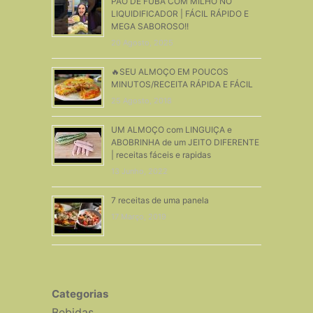
PÃO DE FUBÁ COM MILHO NO
LIQUIDIFICADOR | FÁCIL RÁPIDO E
MEGA SABOROSO!!
20 Agosto, 2025
🔥SEU ALMOÇO EM POUCOS
MINUTOS/RECEITA RÁPIDA E FÁCIL
25 Agosto, 2018
UM ALMOÇO com LINGUIÇA e
ABOBRINHA de um JEITO DIFERENTE
| receitas fáceis e rapidas
13 Junho, 2022
7 receitas de uma panela
17 Março, 2019
Categorias
Bebidas