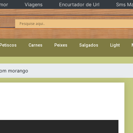
mor
Viagens
Encurtador de Url
Sms Ma
Petiscos
Carnes
Peixes
Salgados
Light
com morango