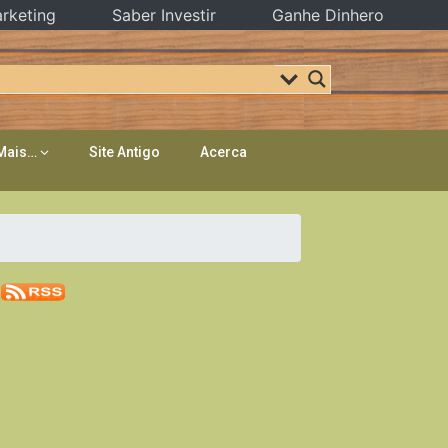
rketing
Saber Investir
Ganhe Dinhero
Mais…
Site Antigo
Acerca