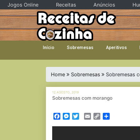
Jogos Online
Receitas
Anúncios
Hu
Skip
to
content
Início
Sobremesas
Aperitivos
Home
Sobremesas
Sobremesas 
12 AGOSTO, 2019
Sobremesas com morango
Facebook
Messenger
Twitter
Email
Copy
Partilhar
Link