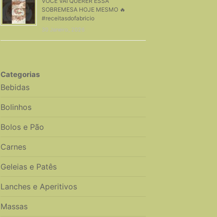
VOCÊ VAI QUERER ESSA
SOBREMESA HOJE MESMO 🔥
#receitasdofabricio
30 Janeiro, 2026
Categorias
Bebidas
Bolinhos
Bolos e Pão
Carnes
Geleias e Patês
Lanches e Aperitivos
Massas