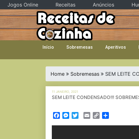
Jogos Online
Receitas
Anúncios
Hu
Skip
to
content
Início
Sobremesas
Aperitivos
Home
Sobremesas
SEM LEITE C
11 JANEIRO, 2021
SEM LEITE CONDENSADO!!! SOBREME
Facebook
Messenger
Twitter
Email
Copy
Partilhar
Link