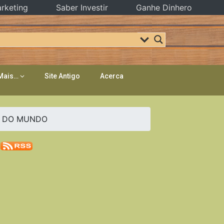
rketing
Saber Investir
Ganhe Dinhero
Mais…
Site Antigo
Acerca
OR DO MUNDO