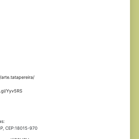
arte.tatapereira/
o.gl/Yyv5RS
as:
 SP, CEP:18015-970