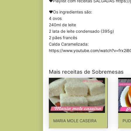
❤Playlist com receitas SALGADAS
https:/
❤Os ingredientes são:
4 ovos
240ml de leite
2 lata de leite condensado (395g)
2 pães francês
Calda Caramelizada:
https://www.youtube.com/watch?v=frx2iB
Mais receitas de Sobremesas
MARIA MOLE CASEIRA
PUD