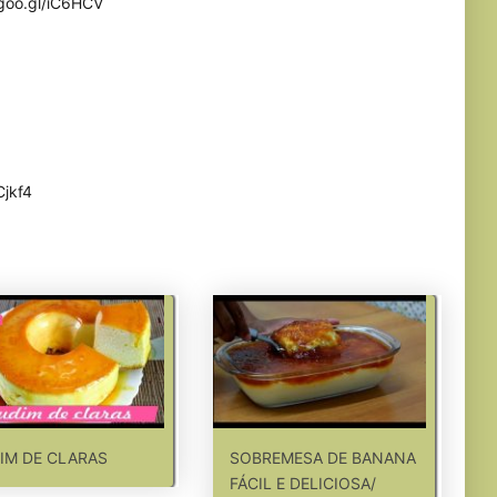
/goo.gl/iC6HCV
Cjkf4
IM DE CLARAS
SOBREMESA DE BANANA
FÁCIL E DELICIOSA/