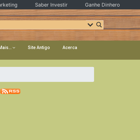
rketing
Saber Investir
Ganhe Dinhero
Mais…
Site Antigo
Acerca