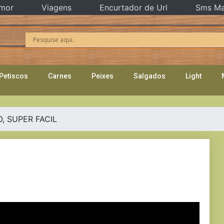
mor
Viagens
Encurtador de Url
Sms Ma
Petiscos
Carnes
Peixes
Salgados
Light
, SUPER FACIL