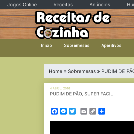
Jogos Online
Receitas
Anúncios
Hu
Skip
to
content
Início
Sobremesas
Aperitivos
Home
Sobremesas
PUDIM DE PÃO
4 ABRIL, 2016
PUDIM DE PÃO, SUPER FACIL
Facebook
Messenger
Twitter
Email
Copy
Partilhar
Link