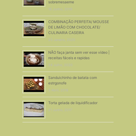
sobremesaeme
16 Junho, 2019
COMBINAÇÃO PERFEITA/ MOUSSE
DE LIMÃO COM CHOCOLATE/
CULINARIA CASEIRA
23 Janeiro, 2020
NÃO faça janta sem ver esse vídeo |
receitas fáceis e rapidas
24 Julho, 2020
Sanduichinho de batata com
estrgonofe
3 Abril, 2018
Torta gelada de liquidificador
21 Junho, 2017