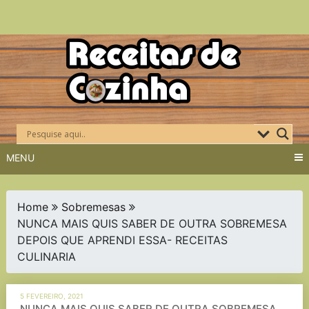
Skip
to
content
MENU
Home
Sobremesas
NUNCA MAIS QUIS SABER DE OUTRA SOBREMESA
DEPOIS QUE APRENDI ESSA- RECEITAS
CULINARIA
5 FEVEREIRO, 2021
NUNCA MAIS QUIS SABER DE OUTRA SOBREMESA