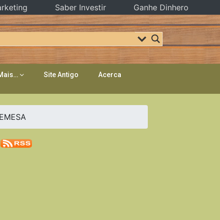
rketing
Saber Investir
Ganhe Dinhero
Mais…
Site Antigo
Acerca
REMESA