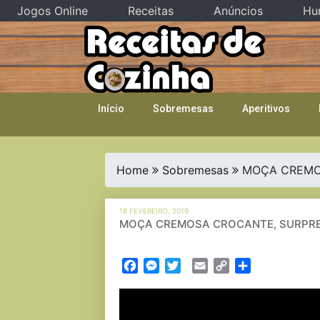
Jogos Online
Receitas
Anúncios
Hu
Skip
to
content
Início
Sobremesas
Aperitivos
Home
Sobremesas
MOÇA CREMO
18 FEVEREIRO, 2019
MOÇA CREMOSA CROCANTE, SURPRE
Facebook
Messenger
Twitter
Email
Copy
Partilhar
Link