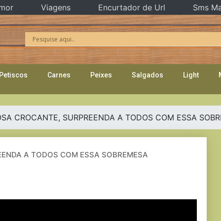
mor
Viagens
Encurtador de Url
Sms Ma
Petiscos
Carnes
Peixes
Salgados
Light
SA CROCANTE, SURPREENDA A TODOS COM ESSA SOB
ENDA A TODOS COM ESSA SOBREMESA