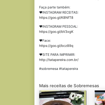
Faça parte também:
❤INSTAGRAM RECEITAS:
https://goo.gl/K8NfT8
❤INSTAGRAM PESSOAL:
https://goo.gl/bV3xgK
❤Face:
https://goo.gl/bcz89q
❤SITE PARA IMPRIMIR:
http://tatapereira.com.br/
#sobremesa #tatapereira
Mais receitas de Sobremesas