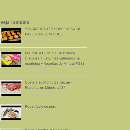
Veja Também
2 INGREDIENTES SOBREMESA QUE
PARECE NUVEM DOCE
20 Setembro, 2020
MARMITA COMPLETA: Bisteca
Cremosa + Legumes salteados na
manteiga – Receitas de Minuto #383
18 Julho, 2018
Costela ao Molho Barbecue –
Receitas de Minuto #287
12 Dezembro, 2016
Rocambole de peru
7 Dezembro, 2018