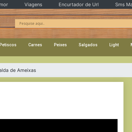
mor
Viagens
Encurtador de Url
Sms Ma
Petiscos
Carnes
Peixes
Salgados
Light
alda de Ameixas