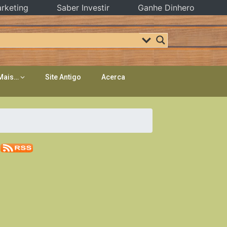
rketing
Saber Investir
Ganhe Dinhero
Mais…
Site Antigo
Acerca