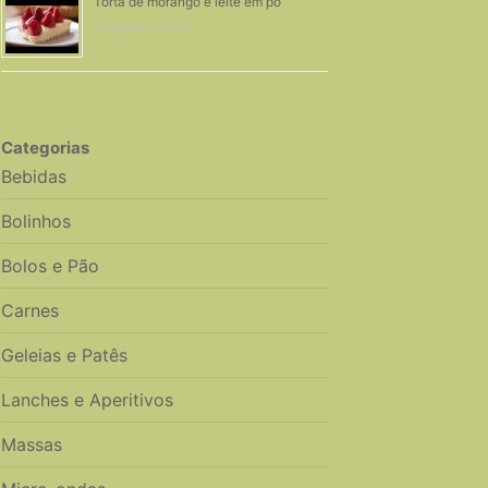
Torta de morango e leite em pó
23 Agosto, 2017
Categorias
Bebidas
Bolinhos
Bolos e Pão
Carnes
Geleias e Patês
Lanches e Aperitivos
Massas