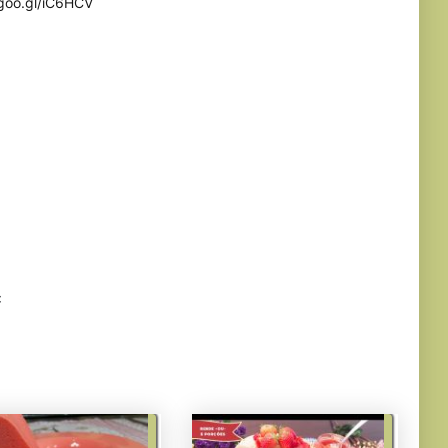
/goo.gl/iC6HCV
: