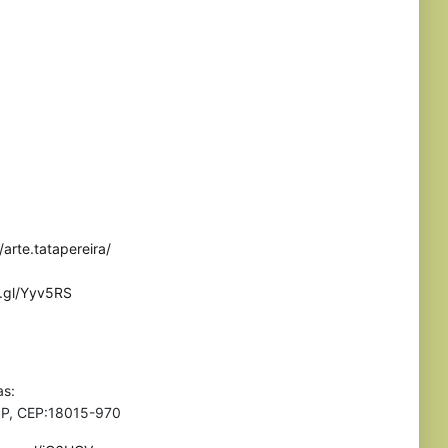
arte.tatapereira/
o.gl/Yyv5RS
as:
 SP, CEP:18015-970