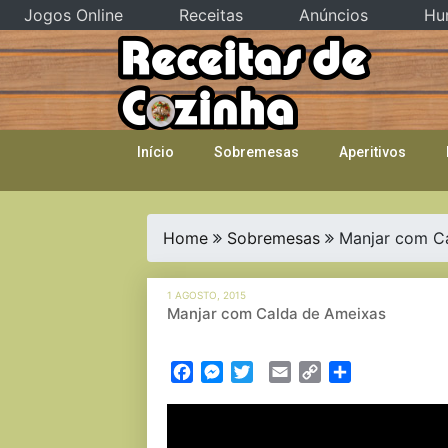
Jogos Online
Receitas
Anúncios
Hu
Skip
to
content
Início
Sobremesas
Aperitivos
Home
Sobremesas
Manjar com C
1 AGOSTO, 2015
Manjar com Calda de Ameixas
Facebook
Messenger
Twitter
Email
Copy
Partilhar
Link