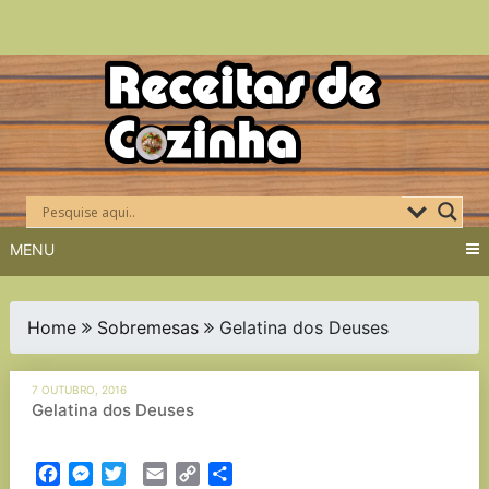
Skip
to
content
MENU
Home
Sobremesas
Gelatina dos Deuses
7 OUTUBRO, 2016
Gelatina dos Deuses
Facebook
Messenger
Twitter
Email
Copy
Partilhar