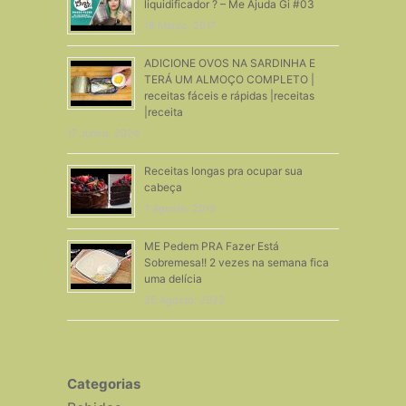
liquidificador ? – Me Ajuda Gi #03
18 Março, 2017
ADICIONE OVOS NA SARDINHA E
TERÁ UM ALMOÇO COMPLETO |
receitas fáceis e rápidas |receitas
|receita
17 Junho, 2024
Receitas longas pra ocupar sua
cabeça
7 Agosto, 2019
ME Pedem PRA Fazer Está
Sobremesa!! 2 vezes na semana fica
uma delícia
25 Agosto, 2022
Categorias