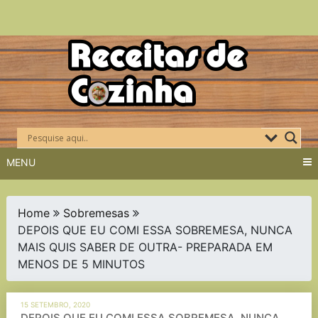
Skip
to
content
MENU
Home
Sobremesas
DEPOIS QUE EU COMI ESSA SOBREMESA, NUNCA
MAIS QUIS SABER DE OUTRA- PREPARADA EM
MENOS DE 5 MINUTOS
15 SETEMBRO, 2020
DEPOIS QUE EU COMI ESSA SOBREMESA, NUNCA