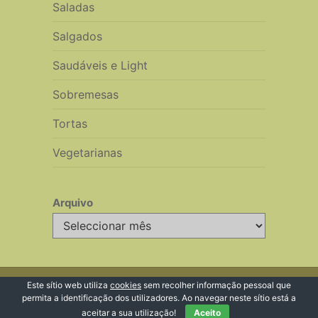
Saladas
Salgados
Saudáveis e Light
Sobremesas
Tortas
Vegetarianas
Arquivo
Arquivo
© 2026 Receitas de Cozinha
Este sítio web utiliza
cookies
sem recolher informação pessoal que
permita a identificação dos utilizadores. Ao navegar neste sítio está a
Voltar ao Topo ↑
aceitar a sua utilização!
Aceito