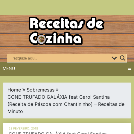
Skip
to
content
MENU
Home
Sobremesas
CONE TRUFADO GALÁXIA feat Carol Santina
(Receita de Páscoa com Chantininho) – Receitas de
Minuto
28 FEVEREIRO, 2018
CONE TRUFADO GALÁXIA feat Carol Santina