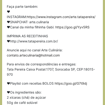
Faça parte também:
❤
INSTAGRAM:
https://www.instagram.com/arte.tatapereira/
❤SNAPCHAT: arte.culinaria
❤Canal da minha filhinha Gabi:
https://goo.gl/Yyv5RS
IMPRIMA AS RECEITINHAS
❤http://www.tatapereira.com.br/
Anuncie aqui no canal Arte Culinária:
contato.arteculinaria@hotmail.com
Para envios de correspondências e entregas:
Tata Pereira Caixa Postal:1707, Sorocaba SP, CEP:18015-
970
❤Playlist com receitas BOLOS
https://goo.gl/G7t9dj
❤Os ingredientes são:
2 xícaras (chá) de açúcar
50g de café solúvel