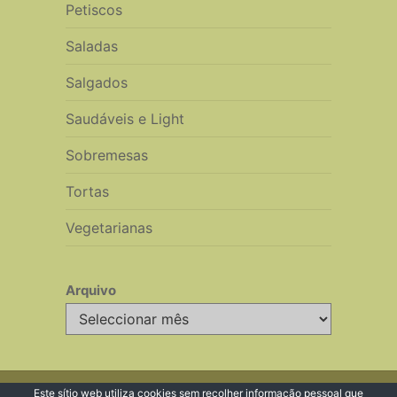
Petiscos
Saladas
Salgados
Saudáveis e Light
Sobremesas
Tortas
Vegetarianas
Arquivo
Arquivo
© 2026 Receitas de Cozinha
Este sítio web utiliza
cookies
sem recolher informação pessoal que