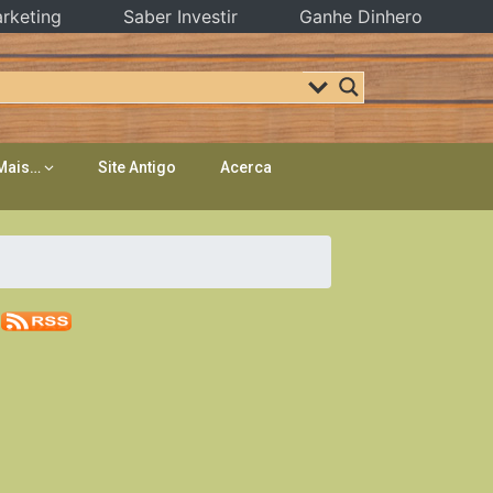
rketing
Saber Investir
Ganhe Dinhero
Mais…
Site Antigo
Acerca