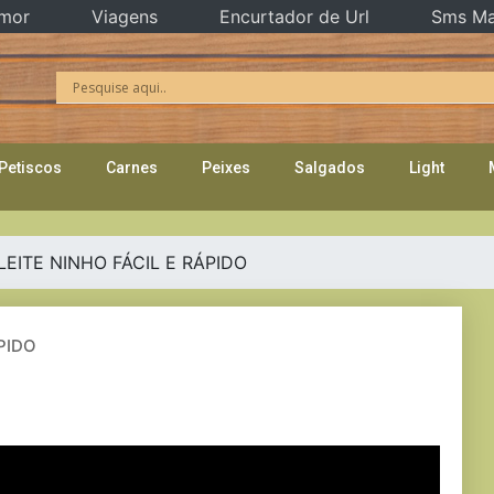
mor
Viagens
Encurtador de Url
Sms Ma
Petiscos
Carnes
Peixes
Salgados
Light
LEITE NINHO FÁCIL E RÁPIDO
PIDO