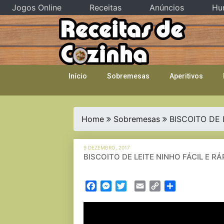
Jogos Online
Receitas
Anúncios
Hu
Skip
to
content
Início
Sobremesas
Aperitivos
Home
Sobremesas
BISCOITO DE 
9 DEZEMBRO, 2017
BISCOITO DE LEITE NINHO FÁCIL E RÁ
Facebook
Messenger
Twitter
Email
Copy
Partilhar
Link