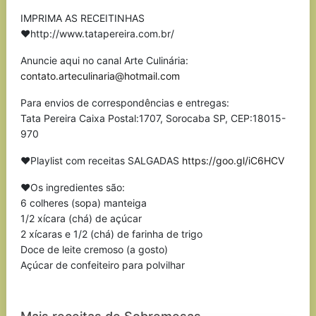
IMPRIMA AS RECEITINHAS
❤http://www.tatapereira.com.br/
Anuncie aqui no canal Arte Culinária:
contato.arteculinaria@hotmail.com
Para envios de correspondências e entregas:
Tata Pereira Caixa Postal:1707, Sorocaba SP, CEP:18015-
970
❤Playlist com receitas SALGADAS
https://goo.gl/iC6HCV
❤Os ingredientes são:
6 colheres (sopa) manteiga
1/2 xícara (chá) de açúcar
2 xícaras e 1/2 (chá) de farinha de trigo
Doce de leite cremoso (a gosto)
Açúcar de confeiteiro para polvilhar