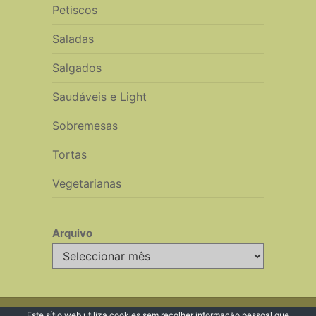
Petiscos
Saladas
Salgados
Saudáveis e Light
Sobremesas
Tortas
Vegetarianas
Arquivo
Arquivo
© 2026 Receitas de Cozinha
Este sítio web utiliza
cookies
sem recolher informação pessoal que