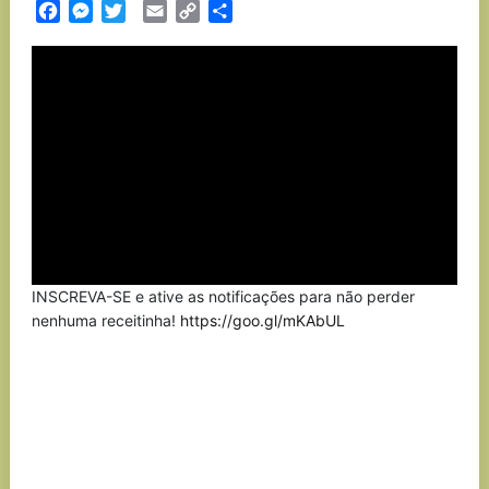
Facebook
Messenger
Twitter
Email
Copy
Partilhar
Link
INSCREVA-SE e ative as notificações para não perder
nenhuma receitinha!
https://goo.gl/mKAbUL