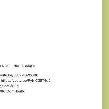
 NOS LINKS ABAIXO:
/youtu.be/uELYMDWo6Bk
:
https://youtu.be/Pyh_CGET4d0
ABgzMaGfG8g
be/86fOgmHbuBc