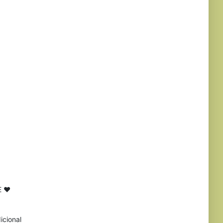
E ♥
icional