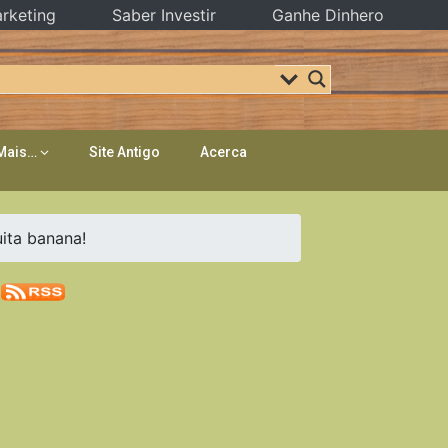
rketing
Saber Investir
Ganhe Dinhero
Mais…
Site Antigo
Acerca
ta banana!