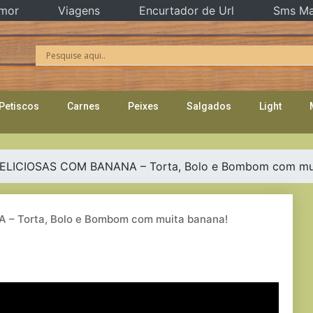
mor
Viagens
Encurtador de Url
Sms Ma
Petiscos
Carnes
Peixes
Salgados
Light
ELICIOSAS COM BANANA – Torta, Bolo e Bombom com mui
– Torta, Bolo e Bombom com muita banana!