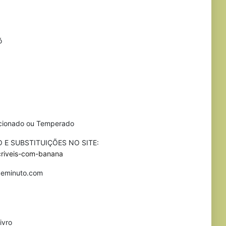
ó
cionado ou Temperado
 E SUBSTITUIÇÕES NO SITE:
ncriveis-com-banana
asdeminuto.com
ivro