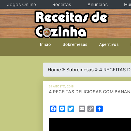
Jogos Online
Receitas
Anúncios
Hu
Skip
to
content
Início
Sobremesas
Aperitivos
Home
Sobremesas
4 RECEITAS D
31 AGOSTO, 2018
4 RECEITAS DELICIOSAS COM BANANA 
Facebook
Messenger
Twitter
Email
Copy
Partilhar
Link