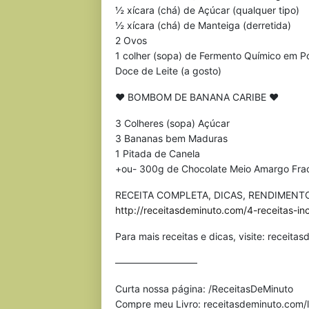
½ xícara (chá) de Açúcar (qualquer tipo)
½ xícara (chá) de Manteiga (derretida)
2 Ovos
1 colher (sopa) de Fermento Químico em P
Doce de Leite (a gosto)
♥ BOMBOM DE BANANA CARIBE ♥
3 Colheres (sopa) Açúcar
3 Bananas bem Maduras
1 Pitada de Canela
+ou- 300g de Chocolate Meio Amargo Fra
RECEITA COMPLETA, DICAS, RENDIMENTO
http://receitasdeminuto.com/4-receitas-i
Para mais receitas e dicas, visite: receit
————————–
Curta nossa página: /ReceitasDeMinuto
Compre meu Livro: receitasdeminuto.com/l