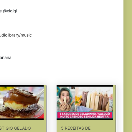
e @xlgigi
diolibrary/music
anana
STIGIO GELADO
5 RECEITAS DE