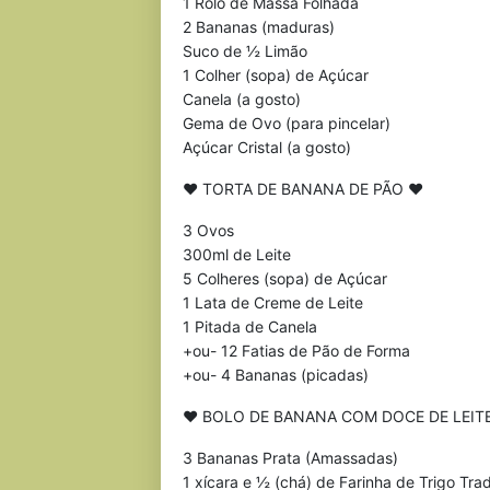
1 Rolo de Massa Folhada
2 Bananas (maduras)
Suco de ½ Limão
1 Colher (sopa) de Açúcar
Canela (a gosto)
Gema de Ovo (para pincelar)
Açúcar Cristal (a gosto)
♥ TORTA DE BANANA DE PÃO ♥
3 Ovos
300ml de Leite
5 Colheres (sopa) de Açúcar
1 Lata de Creme de Leite
1 Pitada de Canela
+ou- 12 Fatias de Pão de Forma
+ou- 4 Bananas (picadas)
♥ BOLO DE BANANA COM DOCE DE LEIT
3 Bananas Prata (Amassadas)
1 xícara e ½ (chá) de Farinha de Trigo Trad