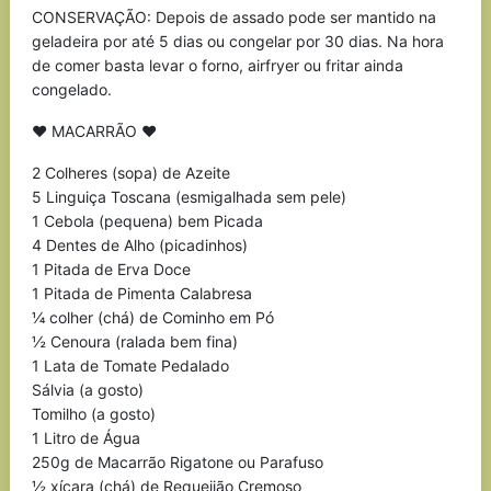
CONSERVAÇÃO: Depois de assado pode ser mantido na
geladeira por até 5 dias ou congelar por 30 dias. Na hora
de comer basta levar o forno, airfryer ou fritar ainda
congelado.
♥ MACARRÃO ♥
2 Colheres (sopa) de Azeite
5 Linguiça Toscana (esmigalhada sem pele)
1 Cebola (pequena) bem Picada
4 Dentes de Alho (picadinhos)
1 Pitada de Erva Doce
1 Pitada de Pimenta Calabresa
¼ colher (chá) de Cominho em Pó
½ Cenoura (ralada bem fina)
1 Lata de Tomate Pedalado
Sálvia (a gosto)
Tomilho (a gosto)
1 Litro de Água
250g de Macarrão Rigatone ou Parafuso
½ xícara (chá) de Requeijão Cremoso