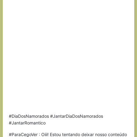
#DiaDosNamorados #JantarDiaDosNamorados
#JantarRomantico
#ParaCegoVer : Oiii! Estou tentando deixar nosso conteúdo