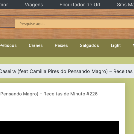
mor
Viagens
Encurtador de Url
Sms Ma
Petiscos
Carnes
Peixes
Salgados
Light
Caseira (feat Camilla Pires do Pensando Magro) – Receita
do Pensando Magro) – Receitas de Minuto #226