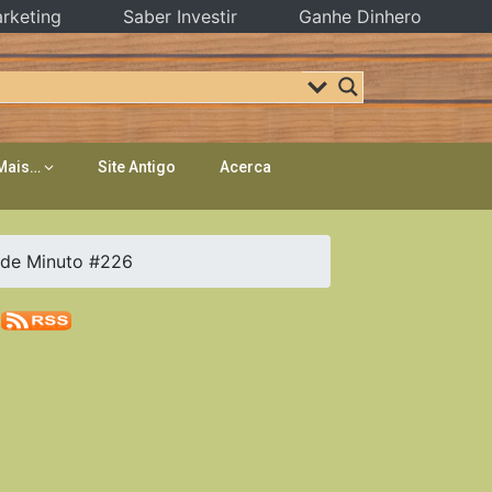
rketing
Saber Investir
Ganhe Dinhero
Mais…
Site Antigo
Acerca
s de Minuto #226