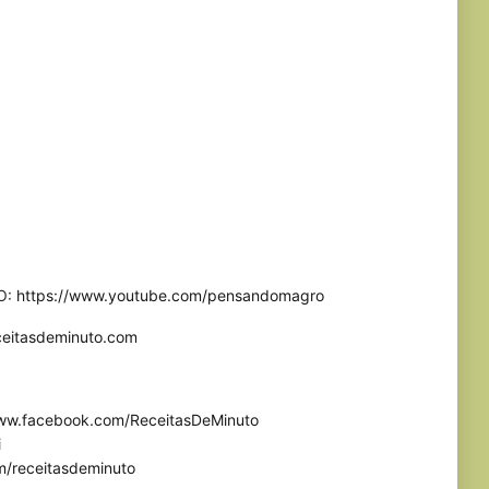
O:
https://www.youtube.com/pensandomagro
eceitasdeminuto.com
www.facebook.com/ReceitasDeMinuto
i
m/receitasdeminuto