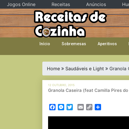
Jogos Online
Receitas
Anúncios
Hu
Skip
to
content
Início
Sobremesas
Aperitivos
Home
Saudáveis e Light
Granola 
12 OUTUBRO, 2015
Granola Caseira (feat Camilla Pires 
Facebook
Messenger
Twitter
Email
Copy
Partilhar
Link