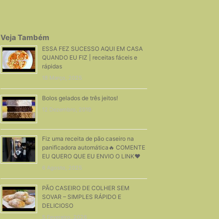
Veja Também
ESSA FEZ SUCESSO AQUI EM CASA
QUANDO EU FIZ | receitas fáceis e
rápidas
18 Março, 2025
Bolos gelados de três jeitos!
12 Dezembro, 2019
Fiz uma receita de pão caseiro na
panificadora automática🔥 COMENTE
EU QUERO QUE EU ENVIO O LINK❤️
6 Agosto, 2025
PÃO CASEIRO DE COLHER SEM
SOVAR – SIMPLES RÁPIDO E
DELICIOSO
5 Fevereiro, 2026