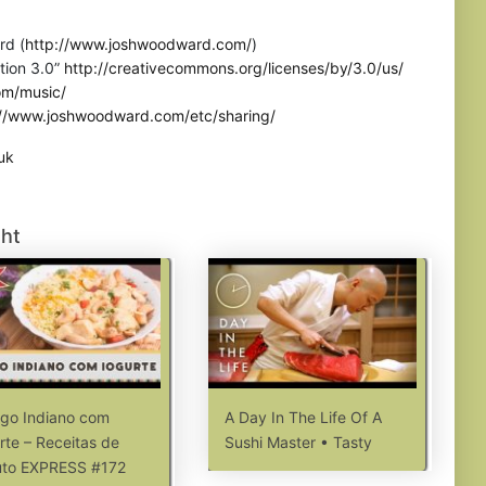
rd (
http://www.joshwoodward.com/
)
tion 3.0”
http://creativecommons.org/licenses/by/3.0/us/
om/music/
://www.joshwoodward.com/etc/sharing/
uk
ght
go Indiano com
A Day In The Life Of A
rte – Receitas de
Sushi Master • Tasty
uto EXPRESS #172