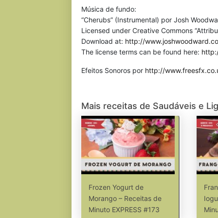
Música de fundo:
“Cherubs” (Instrumental) por Josh Woodwa
Licensed under Creative Commons “Attribu
Download at:
http://www.joshwoodward.c
The license terms can be found here:
http
Efeitos Sonoros por
http://www.freesfx.co.
Mais receitas de Saudáveis e Li
Frozen Yogurt de
Fran
Morango – Receitas de
Iogu
Minuto EXPRESS #173
Min