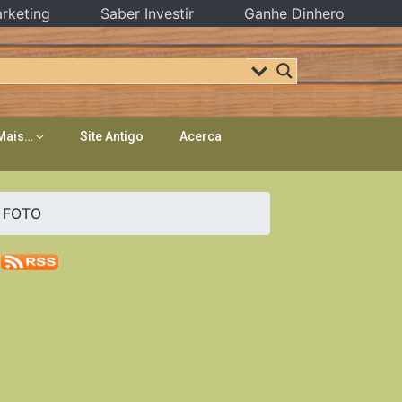
rketing
Saber Investir
Ganhe Dinhero
Mais…
Site Antigo
Acerca
 FOTO