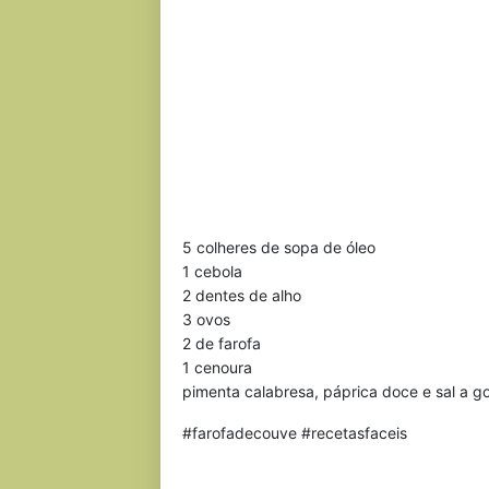
5 colheres de sopa de óleo
1 cebola
2 dentes de alho
3 ovos
2 de farofa
1 cenoura
pimenta calabresa, páprica doce e sal a g
#farofadecouve #recetasfaceis