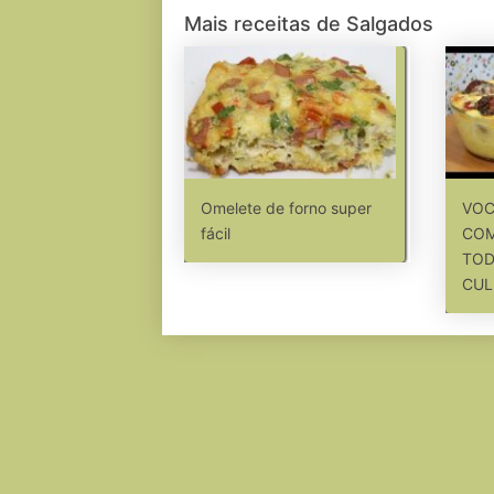
Mais receitas de Salgados
Omelete de forno super
VOC
fácil
COM
TOD
CUL