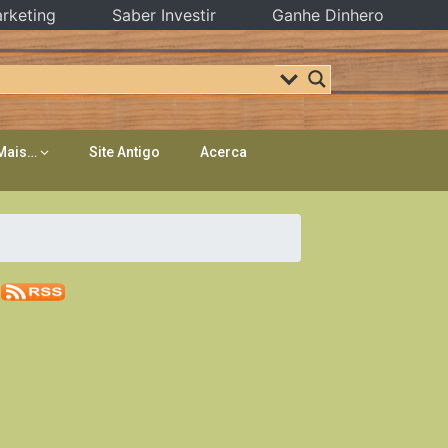
rketing
Saber Investir
Ganhe Dinhero
Mais…
Site Antigo
Acerca