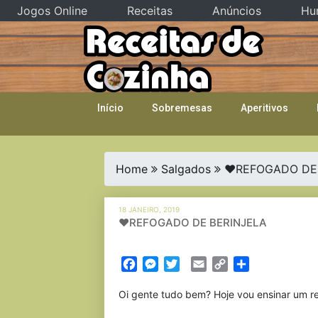
Jogos Online
Receitas
Anúncios
Hu
Skip
to
content
Início
Sobremesas
Aperitivos
Home
Salgados
❤REFOGADO DE 
18 JANEIRO, 2019
❤REFOGADO DE BERINJELA
Facebook
Messenger
Twitter
Email
Copy
Partilhar
Link
Oi gente tudo bem? Hoje vou ensinar um ref