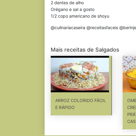
2 dentes de alho
Orégano e sal a gosto
1/2 copo americano de shoyu
@culinariacaseira @receitasfaceis @berinje
Mais receitas de Salgados
ARROZ COLORIDO FÁCIL
OME
E RÁPIDO
CRE
PRÁ
CAS