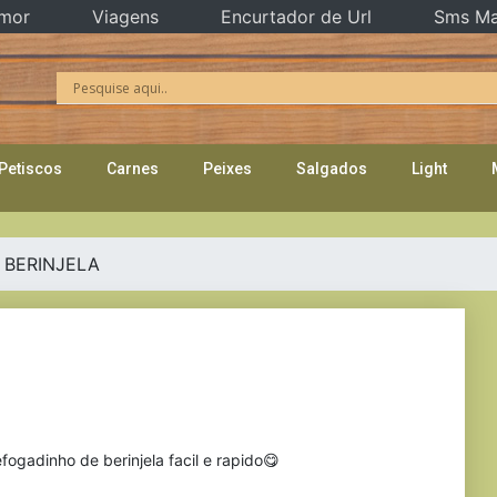
mor
Viagens
Encurtador de Url
Sms Ma
Petiscos
Carnes
Peixes
Salgados
Light
BERINJELA
ogadinho de berinjela facil e rapido😋