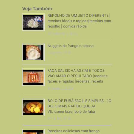
Veja Também
REPOLHO DE UM JEITO DIFERENTE|
receitas fáceis e rapidas|receitas com
repolho | comida rápida
28 Setembro, 2020
Nuggets de frango cremoso
1 Agosto, 2018
FAÇA SALSICHA ASSIM E TODOS
VÃO AMAR O RESULTADO |receitas
fáceis e rápidas |receitas |receita
8 Outubro, 2024
BOLO DE FUBÁ FACIL E SIMPLES , ( O
BOLO MAIS RAPIDO QUE JA
VIU)como fazer bolo de fuba
20 Julho, 2019
Receitas deliciosas com frango