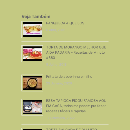
Veja Também
PANQUECA 4 QUEIJOS
6 Abril, 2016
TORTA DE MORANGO MELHOR QUE
A DA PADARIA – Receitas de Minuto
#380
9 Julho, 2018
Frittata de abobrinha e milho
29 Janeiro, 2020
ESSA TAPIOCA FICOU FAMOSA AQUI
EM CASA, todos me pedem pra fazer !
receitas fáceis e rapidas
17 Setembro, 2022
TORTA SALGADA DE PALMITO