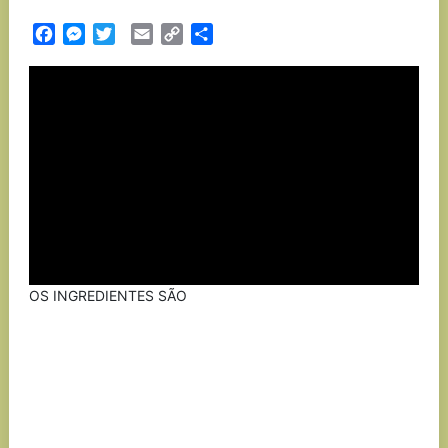
Facebook
Messenger
Twitter
Email
Copy
Partilhar
Link
OS INGREDIENTES SÃO