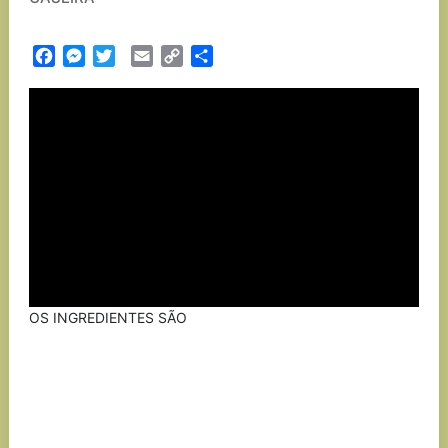
Facebook
Messenger
Twitter
Email
Copy
Partilhar
Link
OS INGREDIENTES SÃO