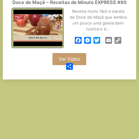
Doce de Maçã – Receitas de Minuto EXPRESS #90
Receita muito fácil e barata
de Doce de Maçã que lembra
um pouco uma geleia bem
rustica e é...
Facebook
Messenger
Twitter
Email
Copy
Link
Ver Video
Partilhar