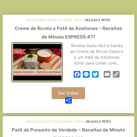
ADICIONADO EM 31 OUTUBRO, 2013 A
GELEIAS E PATÊS
Creme de Ricota e Patê de Azeitonas – Receitas
de Minuto EXPRESS #71
Receita muito fácil e barata
de Creme de Ricota Caseiro
e um Patê de Azeitonas
ótimo para comer com...
Facebook
Messenger
Twitter
Email
Copy
Link
Ver Video
Partilhar
ADICIONADO EM 1 NOVEMBRO, 2012 A
GELEIAS E PATÊS
Patê de Presunto de Verdade – Receitas de Minuto