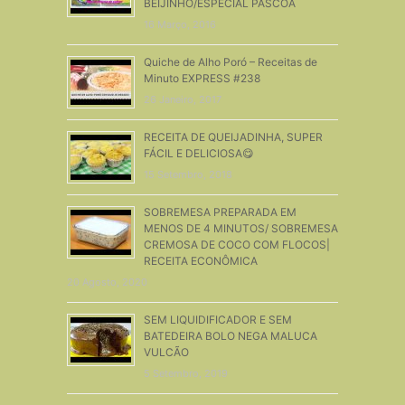
BEIJINHO/ESPECIAL PÁSCOA
16 Março, 2016
Quiche de Alho Poró – Receitas de
Minuto EXPRESS #238
26 Janeiro, 2017
RECEITA DE QUEIJADINHA, SUPER
FÁCIL E DELICIOSA😋
15 Setembro, 2018
SOBREMESA PREPARADA EM
MENOS DE 4 MINUTOS/ SOBREMESA
CREMOSA DE COCO COM FLOCOS|
RECEITA ECONÔMICA
20 Agosto, 2020
SEM LIQUIDIFICADOR E SEM
BATEDEIRA BOLO NEGA MALUCA
VULCÃO
5 Setembro, 2019