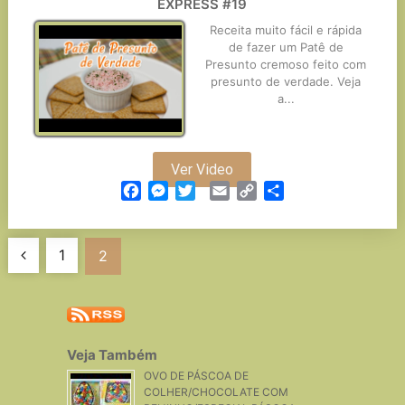
EXPRESS #19
Receita muito fácil e rápida
de fazer um Patê de
Presunto cremoso feito com
presunto de verdade. Veja
a...
Ver Video
Facebook
Messenger
Twitter
Email
Copy
Partilhar
Link
Navegação
1
2
de
artigos
Veja Também
OVO DE PÁSCOA DE
COLHER/CHOCOLATE COM