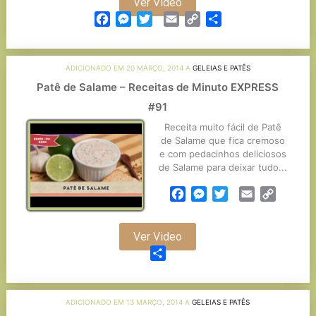
Ver Video
Facebook
Messenger
Twitter
Email
Copy
Partilhar
Link
ADICIONADO EM 20 MARÇO, 2014 A
GELEIAS E PATÊS
Patê de Salame – Receitas de Minuto EXPRESS
#91
Receita muito fácil de Patê
de Salame que fica cremoso
e com pedacinhos deliciosos
de Salame para deixar tudo...
Facebook
Messenger
Twitter
Email
Copy
Link
Ver Video
Partilhar
ADICIONADO EM 13 MARÇO, 2014 A
GELEIAS E PATÊS