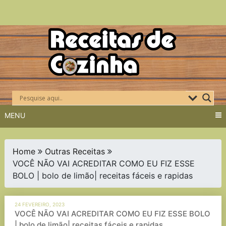
Skip
to
content
MENU
Home
Outras Receitas
VOCÊ NÃO VAI ACREDITAR COMO EU FIZ ESSE
BOLO | bolo de limão| receitas fáceis e rapidas
24 FEVEREIRO, 2023
VOCÊ NÃO VAI ACREDITAR COMO EU FIZ ESSE BOLO
| bolo de limão| receitas fáceis e rapidas