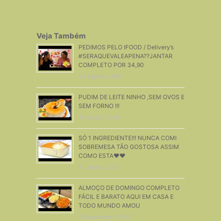
Veja Também
PEDIMOS PELO IFOOD / Delivery’s
#SERAQUEVALEAPENA??JANTAR
COMPLETO POR 34,90
24 Agosto, 2019
PUDIM DE LEITE NINHO ,SEM OVOS E
SEM FORNO !!!
25 Junho, 2020
SÓ 1 INGREDIENTE!!! NUNCA COMI
SOBREMESA TÃO GOSTOSA ASSIM
COMO ESTA♥♥
21 Janeiro, 2021
ALMOÇO DE DOMINGO COMPLETO
FÁCIL E BARATO AQUI EM CASA E
TODO MUNDO AMOU
21 Novembro, 2020