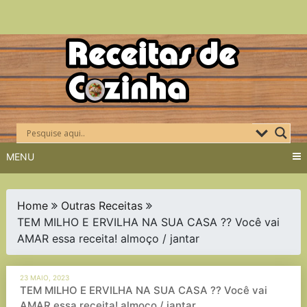
Skip
to
content
MENU
Home
Outras Receitas
TEM MILHO E ERVILHA NA SUA CASA ?? Você vai
AMAR essa receita! almoço / jantar
23 MAIO, 2023
TEM MILHO E ERVILHA NA SUA CASA ?? Você vai
AMAR essa receita! almoço / jantar