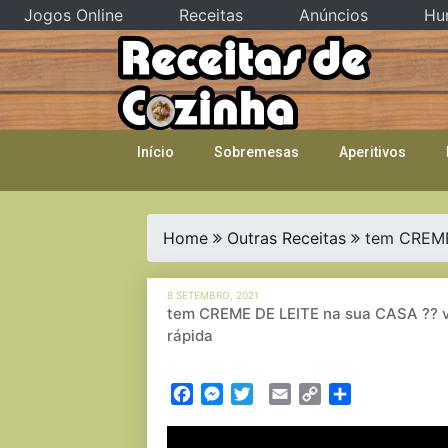
Jogos Online
Receitas
Anúncios
Hu
Skip
to
content
Início
Sobremesas
Aperitivos
Home
Outras Receitas
tem CREME 
8 SETEMBRO, 2021
tem CREME DE LEITE na sua CASA ?? vej
rápida
Facebook
Messenger
Twitter
Email
Copy
Partilhar
Link