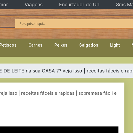
mor
Viagens
Encurtador de Url
Sms Ma
Petiscos
Carnes
Peixes
Salgados
Light
DE LEITE na sua CASA ?? veja isso | receitas fáceis e rapi
a isso | receitas fáceis e rapidas | sobremesa fácil e