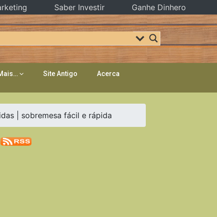
rketing
Saber Investir
Ganhe Dinhero
Mais…
Site Antigo
Acerca
das | sobremesa fácil e rápida