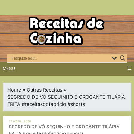
Skip
to
content
MENU
Home
Outras Receitas
SEGREDO DE VÓ SEQUINHO E CROCANTE TILÁPIA
FRITA #receitasdofabricio #shorts
27 ABRIL, 2026
SEGREDO DE VÓ SEQUINHO E CROCANTE TILÁPIA
FRITA #receitasdofabricio #shorts