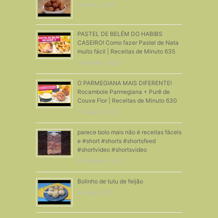
26 Julho, 2017
PASTEL DE BELÉM DO HABIBS
CASEIRO! Como fazer Pastel de Nata
muito fácil | Receitas de Minuto 635
1 Fevereiro, 2021
O PARMEGIANA MAIS DIFERENTE!
Rocambole Parmegiana + Purê de
Couve Flor | Receitas de Minuto 630
11 Janeiro, 2021
parece bolo mais não é receitas fáceis
e #short #shorts #shortsfeed
#shortvideo #shortsvideo
28 Outubro, 2022
Bolinho de tutu de feijão
9 Março, 2021