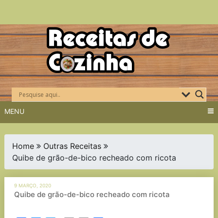
Skip
to
content
MENU
Home
Outras Receitas
Quibe de grão-de-bico recheado com ricota
9 MARÇO, 2020
Quibe de grão-de-bico recheado com ricota