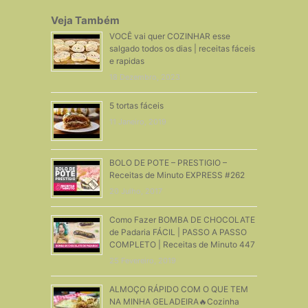
Veja Também
VOCÊ vai quer COZINHAR esse
salgado todos os dias | receitas fáceis
e rapidas
18 Dezembro, 2023
5 tortas fáceis
11 Janeiro, 2019
BOLO DE POTE – PRESTIGIO –
Receitas de Minuto EXPRESS #262
20 Julho, 2017
Como Fazer BOMBA DE CHOCOLATE
de Padaria FÁCIL | PASSO A PASSO
COMPLETO | Receitas de Minuto 447
25 Fevereiro, 2019
ALMOÇO RÁPIDO COM O QUE TEM
NA MINHA GELADEIRA🔥Cozinha