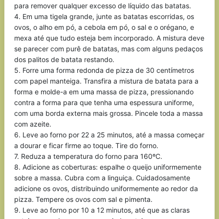
para remover qualquer excesso de líquido das batatas.
4. Em uma tigela grande, junte as batatas escorridas, os
ovos, o alho em pó, a cebola em pó, o sal e o orégano, e
mexa até que tudo esteja bem incorporado. A mistura deve
se parecer com purê de batatas, mas com alguns pedaços
dos palitos de batata restando.
5. Forre uma forma redonda de pizza de 30 centímetros
com papel manteiga. Transfira a mistura de batata para a
forma e molde-a em uma massa de pizza, pressionando
contra a forma para que tenha uma espessura uniforme,
com uma borda externa mais grossa. Pincele toda a massa
com azeite.
6. Leve ao forno por 22 a 25 minutos, até a massa começar
a dourar e ficar firme ao toque. Tire do forno.
7. Reduza a temperatura do forno para 160ºC.
8. Adicione as coberturas: espalhe o queijo uniformemente
sobre a massa. Cubra com a linguiça. Cuidadosamente
adicione os ovos, distribuindo uniformemente ao redor da
pizza. Tempere os ovos com sal e pimenta.
9. Leve ao forno por 10 a 12 minutos, até que as claras